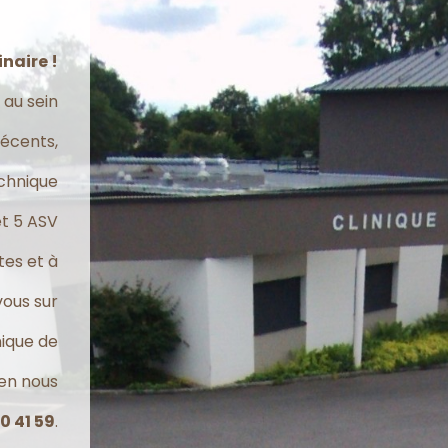
naire !
 au sein
récents,
echnique
et 5 ASV
es et à
ous sur
nique de
 en nous
0 41 59
.