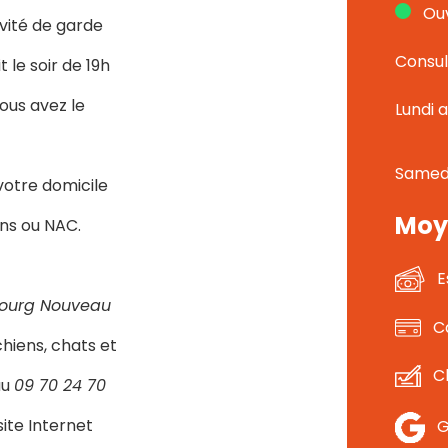
Ouv
ivité de garde
Consul
 le soir de 19h
ous avez le
Lundi 
Samed
votre domicile
Moy
ns ou NAC.
E
Bourg Nouveau
C
chiens, chats et
C
au
09 70 24 70
ite Internet
G