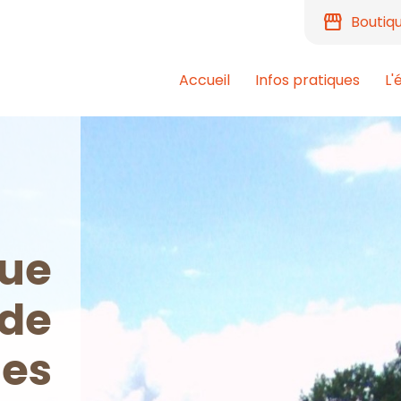
storefront
Boutiq
Accueil
Infos pratiques
L'
que
 de
les